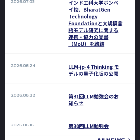
インド工科大学ボンベ
2026.07.03
イ校、BharatGen
Technology
Foundationと大規模言
語モデル研究に関する
連携・協力の覚書
（MoU）を締結
LLM-jp-4 Thinking モ
2026.06.24
デルの量子化版の公開
第31回LLM勉強会のお
2026.06.22
知らせ
第30回LLM勉強会
2026.06.16